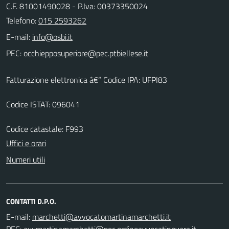
C.F. 81001490028 - P.Iva: 00373350024
Telefono:
015 2593262
E-mail:
PEC:
Fatturazione elettronica â€“ Codice IPA: UFPI83
Codice ISTAT: 096041
Codice catastale: F993
Uffici e orari
Numeri utili
CONTATTI D.P.O.
E-mail:
PEC: