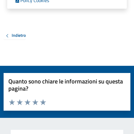
Policy Cookies
Indietro
Quanto sono chiare le informazioni su questa
pagina?
Valuta da 1 a 5 stelle la pagina
Valuta 1 stelle su 5
Valuta 2 stelle su 5
Valuta 3 stelle su 5
Valuta 4 stelle su 5
Valuta 5 stelle su 5