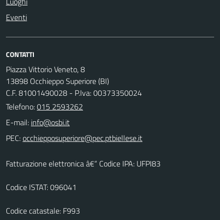
Luoghi
Eventi
CONTATTI
Piazza Vittorio Veneto, 8
13898 Occhieppo Superiore (BI)
C.F. 81001490028 - P.Iva: 00373350024
Telefono:
015 2593262
E-mail:
PEC:
Fatturazione elettronica â€“ Codice IPA: UFPI83
Codice ISTAT: 096041
Codice catastale: F993