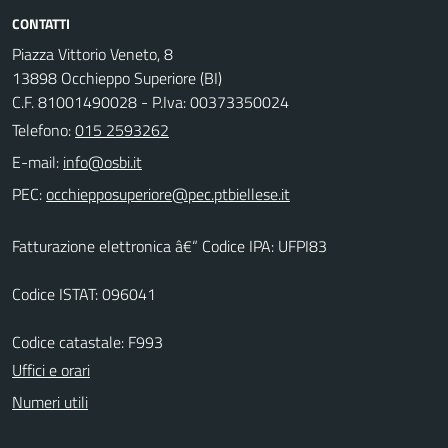
CONTATTI
Piazza Vittorio Veneto, 8
13898 Occhieppo Superiore (BI)
C.F. 81001490028 - P.Iva: 00373350024
Telefono:
015 2593262
E-mail:
PEC:
Fatturazione elettronica â€“ Codice IPA: UFPI83
Codice ISTAT: 096041
Codice catastale: F993
Uffici e orari
Numeri utili