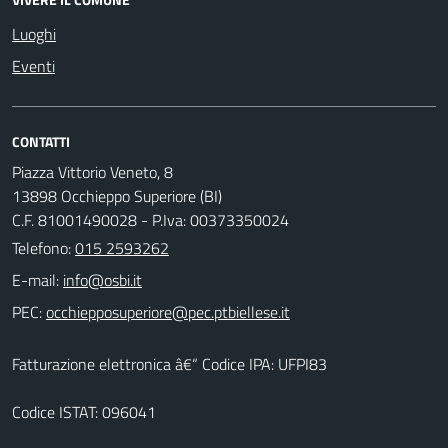
Luoghi
Eventi
CONTATTI
Piazza Vittorio Veneto, 8
13898 Occhieppo Superiore (BI)
C.F. 81001490028 - P.Iva: 00373350024
Telefono:
015 2593262
E-mail:
PEC:
Fatturazione elettronica â€“ Codice IPA: UFPI83
Codice ISTAT: 096041