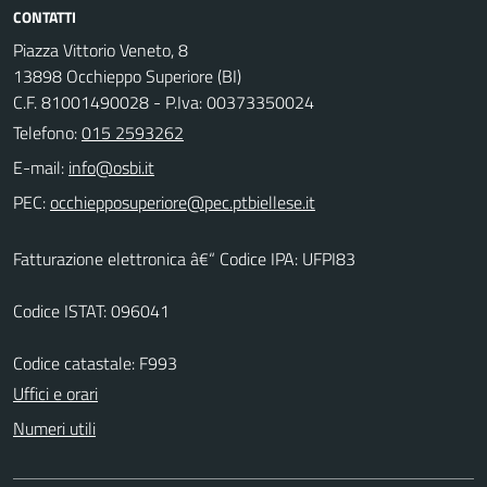
CONTATTI
Piazza Vittorio Veneto, 8
13898 Occhieppo Superiore (BI)
C.F. 81001490028 - P.Iva: 00373350024
Telefono:
015 2593262
E-mail:
PEC:
Fatturazione elettronica â€“ Codice IPA: UFPI83
Codice ISTAT: 096041
Codice catastale: F993
Uffici e orari
Numeri utili