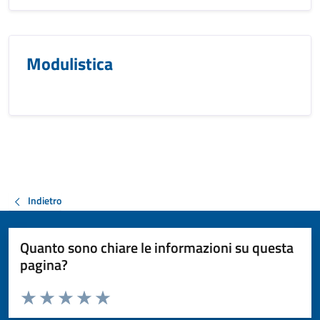
Modulistica
Indietro
Quanto sono chiare le informazioni su questa
pagina?
Valuta da 1 a 5 stelle la pagina
Valuta 1 stelle su 5
Valuta 2 stelle su 5
Valuta 3 stelle su 5
Valuta 4 stelle su 5
Valuta 5 stelle su 5