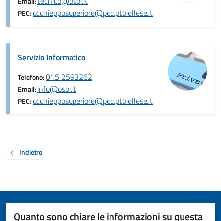
tecnico@osbi.it
Email:
occhiepposuperiore@pec.ptbiellese.it
PEC:
Servizio Informatico
015 2593262
Telefono:
info@osbi.it
Email:
occhiepposuperiore@pec.ptbiellese.it
PEC:
Indietro
Quanto sono chiare le informazioni su questa