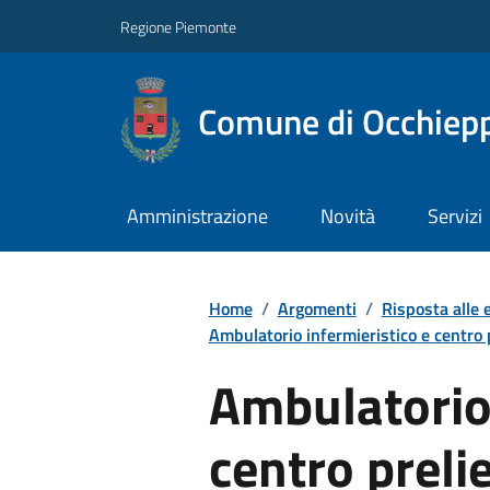
Regione Piemonte
Comune di Occhiepp
Amministrazione
Novità
Servizi
Home
/
Argomenti
/
Risposta alle
Ambulatorio infermieristico e centro p
Ambulatorio 
centro preli