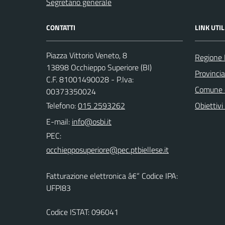
Segretario generale
CONTATTI
LINK UTIL
Piazza Vittorio Veneto, 8
Regione
13898 Occhieppo Superiore (BI)
Provincia
C.F. 81001490028 - P.Iva:
Comune d
00373350024
Telefono:
015 2593262
Obiettivi 
E-mail:
PEC:
Fatturazione elettronica â€“ Codice IPA:
UFPI83
Codice ISTAT: 096041