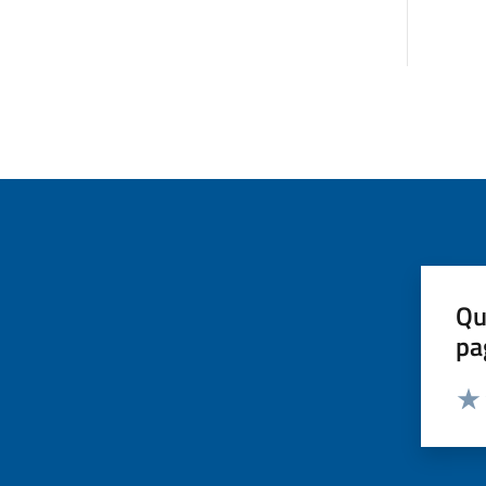
Qu
pa
Valut
Valu