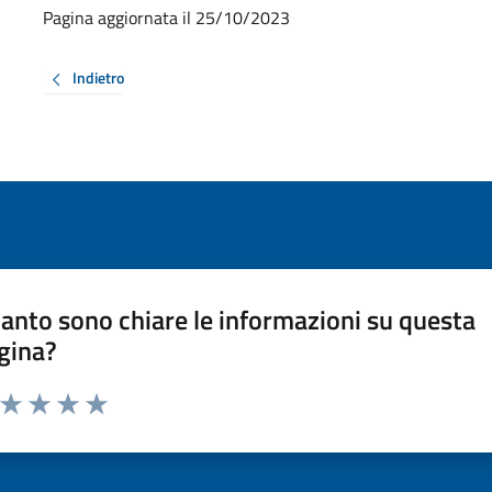
Pagina aggiornata il 25/10/2023
Indietro
anto sono chiare le informazioni su questa
gina?
a da 1 a 5 stelle la pagina
ta 1 stelle su 5
Valuta 2 stelle su 5
Valuta 3 stelle su 5
Valuta 4 stelle su 5
Valuta 5 stelle su 5