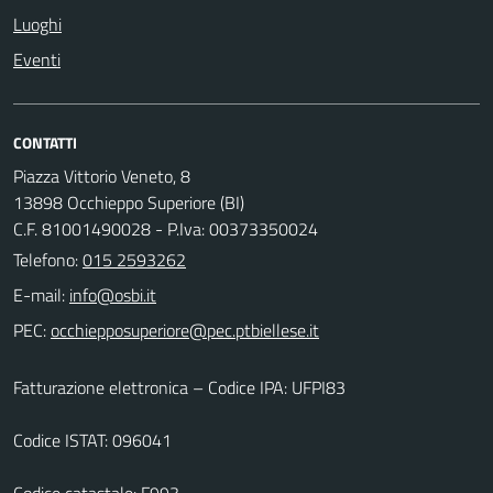
Luoghi
Eventi
CONTATTI
Piazza Vittorio Veneto, 8
13898 Occhieppo Superiore (BI)
C.F. 81001490028 - P.Iva: 00373350024
Telefono:
015 2593262
E-mail:
PEC:
Fatturazione elettronica – Codice IPA: UFPI83
Codice ISTAT: 096041
Codice catastale: F993