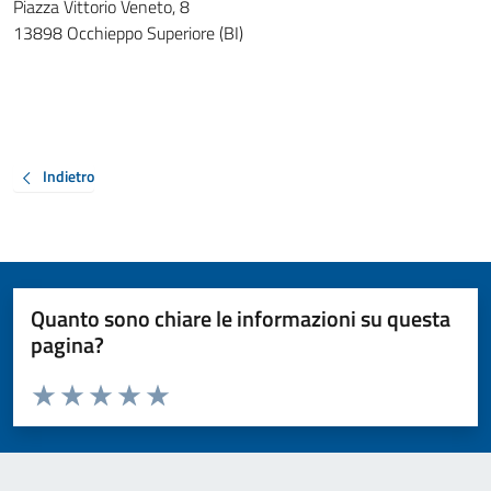
Piazza Vittorio Veneto, 8
13898 Occhieppo Superiore (BI)
Indietro
Quanto sono chiare le informazioni su questa
pagina?
Valuta da 1 a 5 stelle la pagina
Valuta 1 stelle su 5
Valuta 2 stelle su 5
Valuta 3 stelle su 5
Valuta 4 stelle su 5
Valuta 5 stelle su 5